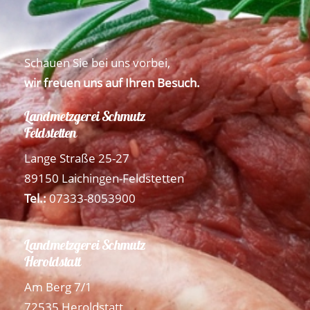
Schauen Sie bei uns vorbei,
wir freuen uns auf Ihren Besuch.
Landmetzgerei Schmutz
Feldstetten
Lange Straße 25-27
89150 Laichingen-Feldstetten
Tel.:
07333-8053900
Landmetzgerei Schmutz
Heroldstatt
Am Berg 7/1
72535 Heroldstatt